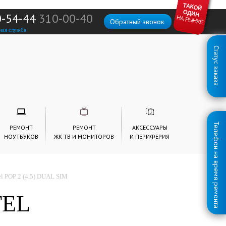
0-54-44
310-00-40
Обратный звонок
ная служба
Статус заказа
Телефон на время ремонта
РЕМОНТ
РЕМОНТ
АКСЕССУАРЫ
НОУТБУКОВ
ЖК ТВ И МОНИТОРОВ
И ПЕРИФЕРИЯ
l POP 2 (4.5) DUAL SIM
TEL