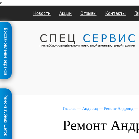
с
Новости
Акции
Отзывы
Контакты
Га
Восстановление экранов
Ремонт зубных щеток
Главная
—
Андроид
—
Ремонт Андроид
Ремонт Анд