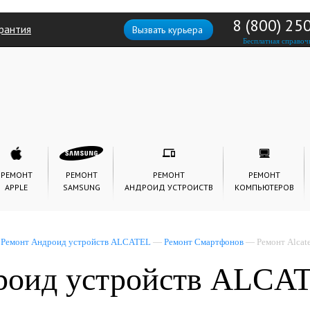
8 (800) 25
рантия
Вызвать курьера
Бесплатная справоч
РЕМОНТ
РЕМОНТ
РЕМОНТ
РЕМОНТ
APPLE
SAMSUNG
АНДРОИД УСТРОИСТВ
КОМПЬЮТЕРОВ
—
Ремонт Андроид устройств ALCATEL
—
Ремонт Смартфонов
— Ремонт Alcate
роид устройств ALCA