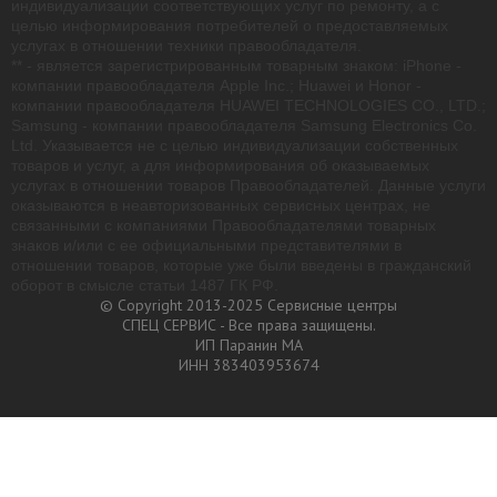
индивидуализации соответствующих услуг по ремонту, а с
целью информирования потребителей о предоставляемых
услугах в отношении техники правообладателя.
** - является зарегистрированным товарным знаком: iPhone -
компании правообладателя Apple Inc.; Huawei и Honor -
компании правообладателя HUAWEI TECHNOLOGIES CO., LTD.;
Samsung - компании правообладателя Samsung Electronics Co.
Ltd. Указывается не с целью индивидуализации собственных
товаров и услуг, а для информирования об оказываемых
услугах в отношении товаров Правообладателей. Данные услуги
оказываются в неавторизованных сервисных центрах, не
связанными с компаниями Правообладателями товарных
знаков и/или с ее официальными представителями в
отношении товаров, которые уже были введены в гражданский
оборот в смысле статьи 1487 ГК РФ.
© Copyright 2013-2025 Сервисные центры
СПЕЦ СЕРВИС - Все права защищены.
ИП Паранин МА
ИНН 383403953674