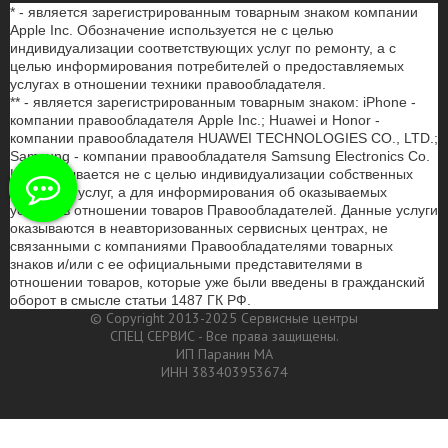
* - является зарегистрированным товарным знаком компании
Apple Inc. Обозначение используется не с целью
индивидуализации соответствующих услуг по ремонту, а с
целью информирования потребителей о предоставляемых
услугах в отношении техники правообладателя.
** - является зарегистрированным товарным знаком: iPhone -
компании правообладателя Apple Inc.; Huawei и Honor -
компании правообладателя HUAWEI TECHNOLOGIES CO., LTD.;
Samsung - компании правообладателя Samsung Electronics Co.
Ltd. Указывается не с целью индивидуализации собственных
товаров и услуг, а для информирования об оказываемых
услугах в отношении товаров Правообладателей. Данные услуги
оказываются в неавторизованных сервисных центрах, не
связанными с компаниями Правообладателями товарных
знаков и/или с ее официальными представителями в
отношении товаров, которые уже были введены в гражданский
оборот в смысле статьи 1487 ГК РФ.
© Copyright 2013-2025 Сервисные центры
СПЕЦ СЕРВИС - Все права защищены.
ИП Паранин МА
ИНН 383403953674