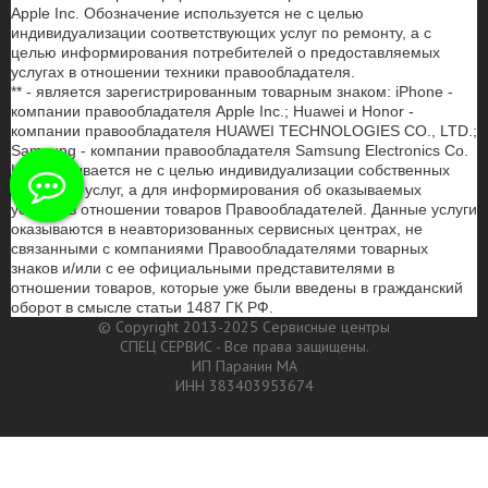
Apple Inc. Обозначение используется не с целью
индивидуализации соответствующих услуг по ремонту, а с
целью информирования потребителей о предоставляемых
услугах в отношении техники правообладателя.
** - является зарегистрированным товарным знаком: iPhone -
компании правообладателя Apple Inc.; Huawei и Honor -
компании правообладателя HUAWEI TECHNOLOGIES CO., LTD.;
Samsung - компании правообладателя Samsung Electronics Co.
Ltd. Указывается не с целью индивидуализации собственных
товаров и услуг, а для информирования об оказываемых
услугах в отношении товаров Правообладателей. Данные услуги
оказываются в неавторизованных сервисных центрах, не
связанными с компаниями Правообладателями товарных
знаков и/или с ее официальными представителями в
отношении товаров, которые уже были введены в гражданский
оборот в смысле статьи 1487 ГК РФ.
© Copyright 2013-2025 Сервисные центры
СПЕЦ СЕРВИС - Все права защищены.
ИП Паранин МА
ИНН 383403953674