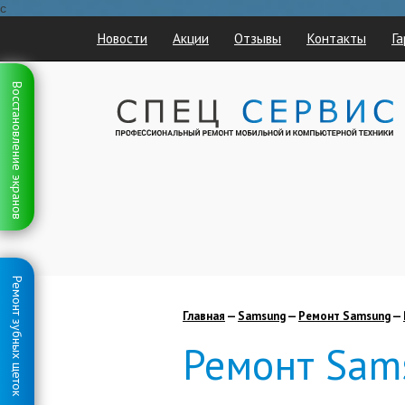
с
Новости
Акции
Отзывы
Контакты
Га
Восстановление экранов
Ремонт зубных щеток
Главная
—
Samsung
—
Ремонт Samsung
—
Ремонт Sam