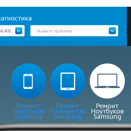
иагностика
Samsung NP905S3GI (NP905S3G-K01RU)
Укажите проблему
Ремонт
Ремонт
Ремонт
телефонов
Планшетов
Ноутбуков
Samsung
samsung
Samsung