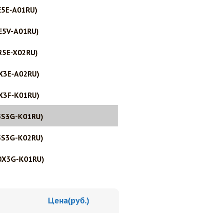
5E-A01RU)
E5V-A01RU)
R5E-X02RU)
X3E-A02RU)
X3F-K01RU)
5S3G-K01RU)
5S3G-K02RU)
0X3G-K01RU)
Цена(руб.)