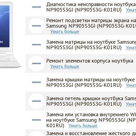
Диагностика неисправности ноутбук
NP905S3GI (NP905S3G-K01RU)
Узна
Ремонт подсветки матрицы экрана на
Samsung NP905S3GI (NP905S3G-K01
Узнать больше
Замена матрицы на ноутбуке Samsun
NP905S3GI (NP905S3G-K01RU)
Узна
Ремонт элементов корпуса ноутбука
Узнать больше
Замена крышки матрицы на ноутбуке
NP905S3GI (NP905S3G-K01RU)
Узна
Замена петель крышки ноутбука Sam
NP905S3GI (NP905S3G-K01RU)
Узна
Замена или установка внутреннего Wi
на ноутбуке Samsung NP905S3GI (N
K01RU)
Узнать больше
Замена и восстановление жесткого д