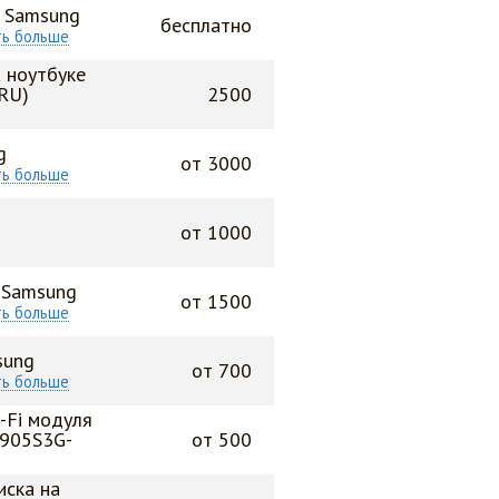
а Samsung
бесплатно
ть больше
 ноутбуке
RU)
2500
g
от 3000
ть больше
от 1000
 Samsung
от 1500
ть больше
sung
от 700
ть больше
-Fi модуля
P905S3G-
от 500
иска на