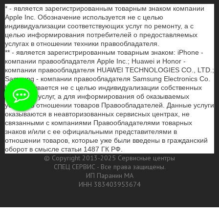
* - является зарегистрированным товарным знаком компании
Apple Inc. Обозначение используется не с целью
индивидуализации соответствующих услуг по ремонту, а с
целью информирования потребителей о предоставляемых
услугах в отношении техники правообладателя.
** - является зарегистрированным товарным знаком: iPhone -
компании правообладателя Apple Inc.; Huawei и Honor -
компании правообладателя HUAWEI TECHNOLOGIES CO., LTD.;
Samsung - компании правообладателя Samsung Electronics Co.
Ltd. Указывается не с целью индивидуализации собственных
товаров и услуг, а для информирования об оказываемых
услугах в отношении товаров Правообладателей. Данные услуги
оказываются в неавторизованных сервисных центрах, не
связанными с компаниями Правообладателями товарных
знаков и/или с ее официальными представителями в
отношении товаров, которые уже были введены в гражданский
оборот в смысле статьи 1487 ГК РФ.
© Copyright 2013-2025 Сервисные центры
СПЕЦ СЕРВИС - Все права защищены.
ИП Паранин МА
ИНН 383403953674