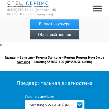
8(800)250-54-44
(бесплатный)
8(383)310-00-88
(городской)
Вызвать курьера
Обратный звонок
с
Главная
—
Samsung
—
Ремонт Samsung
—
Ремонт Ремонт Ноутбуков
Samsung
— Samsung 535U3C-A06 (NP535U3C-A06RU)
Предварительная диагностика
Укажите устройство
Samsung 535U3C-A06 (NP535U3C-A06RU)