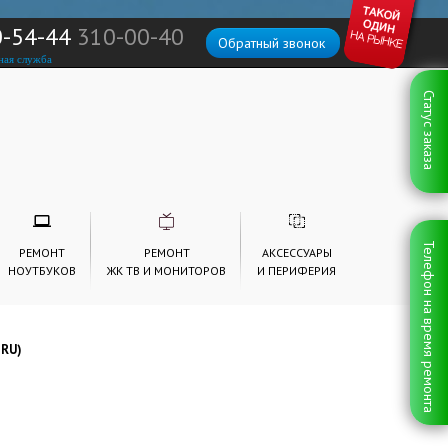
0-54-44
310-00-40
Обратный звонок
ная служба
Статус заказа
Телефон на время ремонта
РЕМОНТ
РЕМОНТ
АКСЕССУАРЫ
НОУТБУКОВ
ЖК ТВ И МОНИТОРОВ
И ПЕРИФЕРИЯ
JRU)