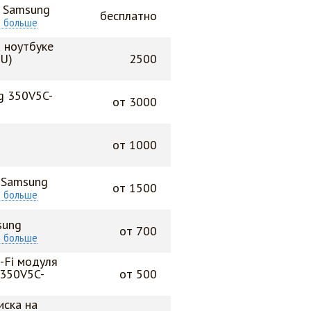
а Samsung
бесплатно
ь больше
 ноутбуке
RU)
2500
g 350V5C-
от 3000
от 1000
 Samsung
от 1500
ь больше
sung
от 700
ь больше
-Fi модуля
P350V5C-
от 500
иска на