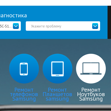
иагностика
Samsung 350V5C-S1J (NP350V5C-S1JRU)
Укажите проблему
Ремонт
Ремонт
Ремонт
телефонов
Планшетов
Ноутбуков
Samsung
samsung
Samsung