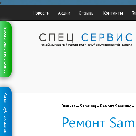
с
Новости
Акции
Отзывы
Контакты
Га
Восстановление экранов
Ремонт зубных щеток
Главная
—
Samsung
—
Ремонт Samsung
—
Ремонт Sam