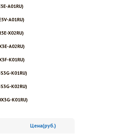
5E-A01RU)
E5V-A01RU)
R5E-X02RU)
X3E-A02RU)
X3F-K01RU)
5S3G-K01RU)
5S3G-K02RU)
0X3G-K01RU)
Цена(руб.)